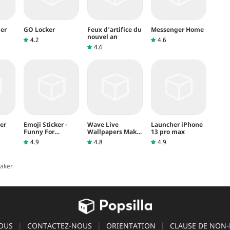
er
GO Locker
Feux d'artifice du
Messenger Home
nouvel an
4.2
4.6
4.6
er
Emoji Sticker -
Wave Live
Launcher iPhone
Funny For
Wallpapers Maker
13 pro max
WhatsApp
3D
4.9
4.8
4.9
aker
OUS
CONTACTEZ-NOUS
ORIENTATION
CLAUSE DE NON-