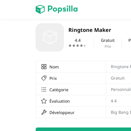
PAGE D'ACCUEIL
Ringtone Maker
Jeux
4.4
Gratuit
P
Prix
Prix Carburant
Ringtone 
Nom
Gratuit
Prix
Personnal
Catégorie
4.4
Évaluation
Big Bang 
Développeur