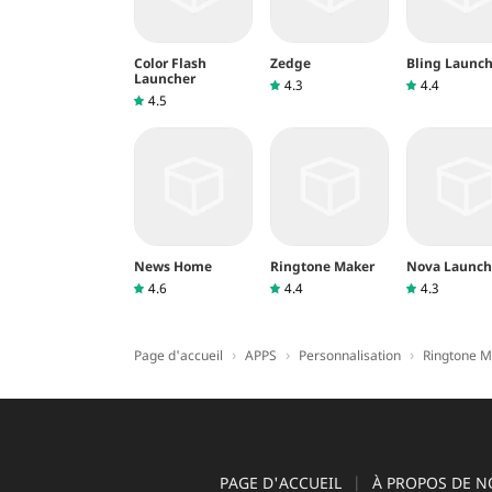
Color Flash
Zedge
Bling Launch
Launcher
4.3
4.4
4.5
News Home
Ringtone Maker
Nova Launch
4.6
4.4
4.3
›
›
›
Page d'accueil
APPS
Personnalisation
Ringtone M
PAGE D'ACCUEIL
À PROPOS DE N