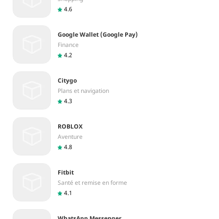
4.6
Google Wallet (Google Pay)
Finance
4.2
Citygo
Plans et navigation
4.3
ROBLOX
Aventure
4.8
Fitbit
Santé et remise en forme
4.1
WhatsApp Messenger