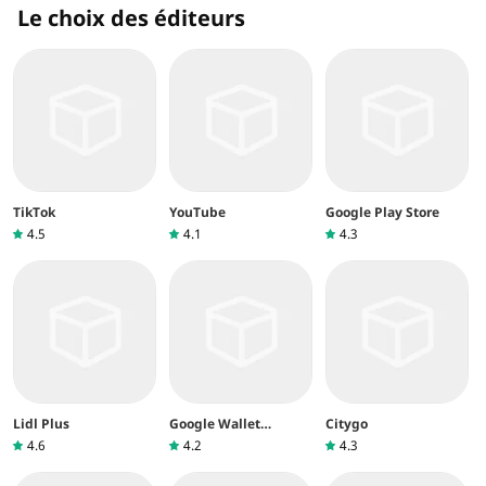
Le choix des éditeurs
TikTok
YouTube
Google Play Store
4.5
4.1
4.3
Lidl Plus
Google Wallet
Citygo
(Google Pay)
4.6
4.2
4.3