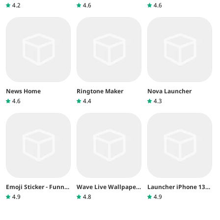
nouvel an
4.2
4.6
4.6
News Home
Ringtone Maker
Nova Launcher
4.6
4.4
4.3
Emoji Sticker - Funny
Wave Live Wallpapers
Launcher iPhone 13
For WhatsApp
Maker 3D
pro max
4.9
4.8
4.9