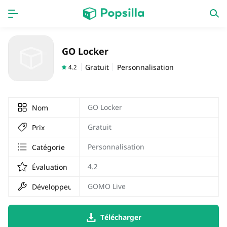
PAGE D'ACCUEIL
APPS
GO Locker
Jeux
Derniers ajouts
Gratuit
Personnalisation
4.2
Prix Carburant
GO Locker
Nom
Gratuit
Prix
Personnalisation
Catégorie
4.2
Évaluation
GOMO Live
Développeur
Télécharger