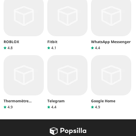
ROBLOX
Fitbit
WhatsApp Messenger
4.8
4.1
4.4
Thermomètre
Telegram
Google Home
intérieur
4.9
4.4
4.9