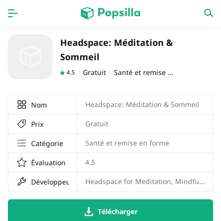
PAGE D'ACCUEIL
APPS
Headspace: Méditation &
Sommeil
Jeux
Derniers ajouts
Gratuit
Santé et remise en forme
4.5
Prix Carburant
Headspace: Méditation & Sommeil
Nom
Gratuit
Prix
Santé et remise en forme
Catégorie
4.5
Évaluation
Headspace for Meditation, Mindfulness and Sleep
Développeur
Télécharger