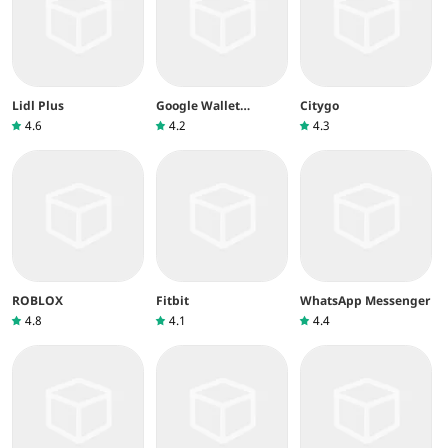
Lidl Plus
Google Wallet
Citygo
(Google Pay)
4.6
4.2
4.3
ROBLOX
Fitbit
WhatsApp Messenger
4.8
4.1
4.4