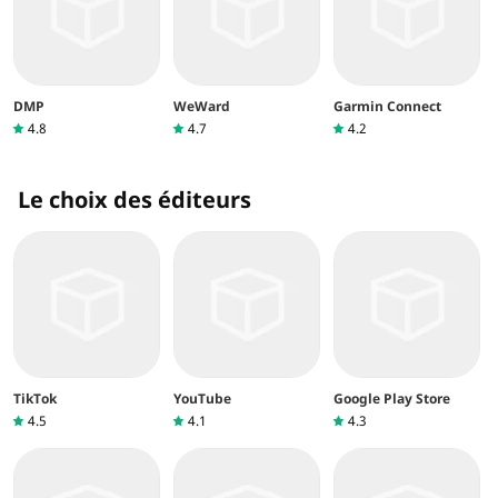
DMP
WeWard
Garmin Connect
4.8
4.7
4.2
Le choix des éditeurs
TikTok
YouTube
Google Play Store
4.5
4.1
4.3