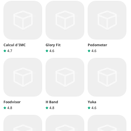
Calcul d'IMC
Glory Fit
Pedometer
4.7
4.6
4.6
Foodvisor
H Band
Yuka
4.8
4.8
4.6