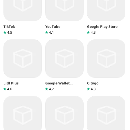
TikTok
YouTube
Google Play Store
4.5
4.1
4.3
Lidl Plus
Google Wallet
Citygo
(Google Pay)
4.6
4.2
4.3