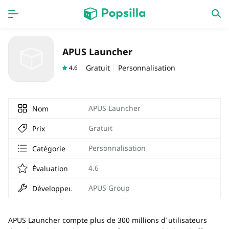
PAGE D'ACCUEIL
APPS
APUS Launcher
Jeux
Derniers ajouts
Gratuit
Personnalisation
4.6
Prix Carburant
APUS Launcher
Nom
Gratuit
Prix
Personnalisation
Catégorie
4.6
Évaluation
APUS Group
Développeur
APUS Launcher compte plus de 300 millions d'utilisateurs