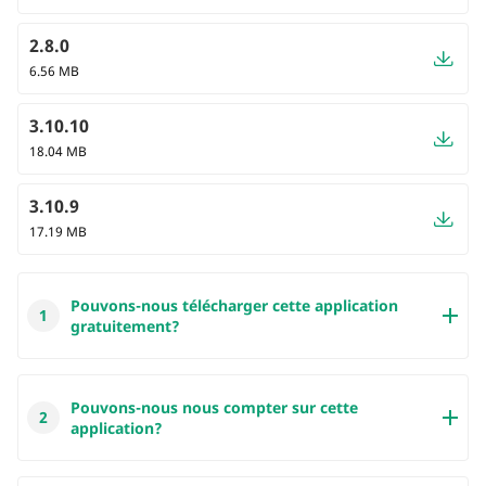
2.8.0
6.56 MB
3.10.10
18.04 MB
3.10.9
17.19 MB
Pouvons-nous télécharger cette application
1
gratuitement?
La réponse à cette question est absolument OUI! Toutes
Pouvons-nous nous compter sur cette
les applications de notre site Internet sont 100%
2
application?
gratuites à télécharger. De plus, vous n'avez pas besoin
de créer votre propre compte. Cliquez simplement sur le