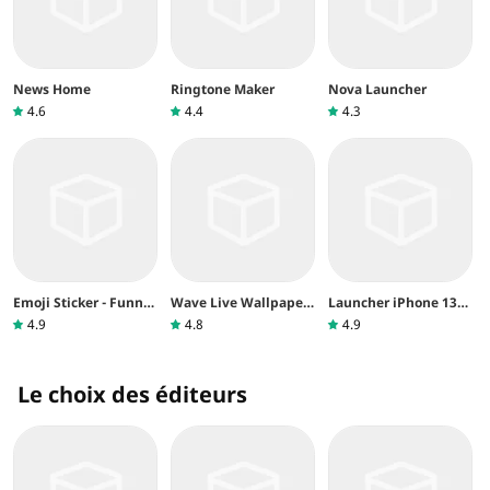
News Home
Ringtone Maker
Nova Launcher
4.6
4.4
4.3
Emoji Sticker - Funny
Wave Live Wallpapers
Launcher iPhone 13
For WhatsApp
Maker 3D
pro max
4.9
4.8
4.9
Le choix des éditeurs