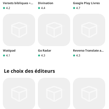
Versets bibliques +
Divination
Google Play Livres
Audio
4.2
4.4
4.7
Wattpad
Go Radar
Reverso Translate and
Learn
4.1
4.3
4.3
Le choix des éditeurs