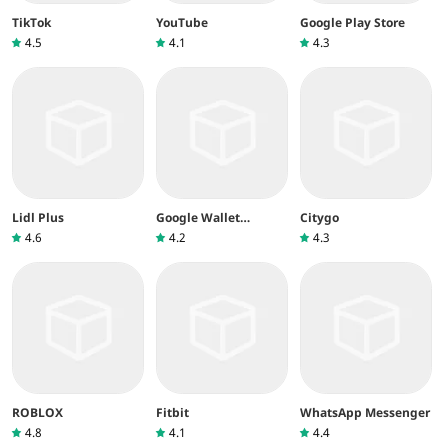
TikTok
YouTube
Google Play Store
4.5
4.1
4.3
Lidl Plus
Google Wallet
Citygo
(Google Pay)
4.6
4.2
4.3
ROBLOX
Fitbit
WhatsApp Messenger
4.8
4.1
4.4