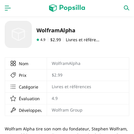
PAGE D'ACCUEIL
APPS
WolframAlpha
Jeux
Derniers ajouts
$2.99
Livres et références
4.9
Prix Carburant
WolframAlpha
Nom
$2.99
Prix
Livres et références
Catégorie
4.9
Évaluation
Wolfram Group
Développeur
Wolfram Alpha tire son nom du fondateur, Stephen Wolfram,