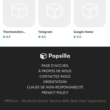
Thermomètre
Telegram
Google Home
intérieur
4.9
4.4
4.9
PAGE D'ACCUEIL
À PROPOS DE NOUS
CONTACTEZ-NOUS
ORIENTATION
CLAUSE DE NON-RESPONSABILITÉ
PRIVACY POLICY
PPXTech - We Build Online Service With Best User Experience