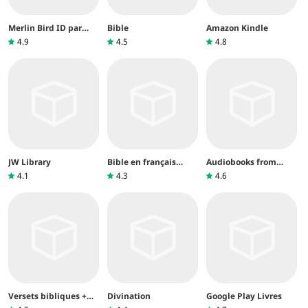
Merlin Bird ID par
Bible
Amazon Kindle
Cornell Lab
4.9
4.5
4.8
JW Library
Bible en français
Audiobooks from
Louis Segond
Audible
4.1
4.3
4.6
Versets bibliques +
Divination
Google Play Livres
Audio