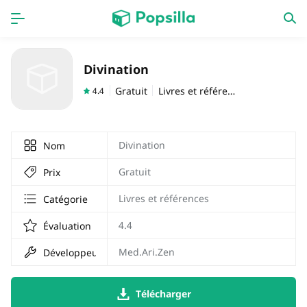
PAGE D'ACCUEIL
APPS
Divination
Jeux
Derniers ajouts
Gratuit
Livres et références
4.4
Prix Carburant
Divination
Nom
Gratuit
Prix
Livres et références
Catégorie
4.4
Évaluation
Med.Ari.Zen
Développeur
Télécharger