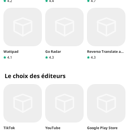
4.2
4.4
4.7
Wattpad
Go Radar
Reverso Translate and
Learn
4.1
4.3
4.3
Le choix des éditeurs
TikTok
YouTube
Google Play Store