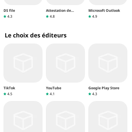
DS file
Attestation de
Microsoft Outlook
déplacement
4.3
4.8
4.9
Novembre 2020
Le choix des éditeurs
TikTok
YouTube
Google Play Store
4.5
4.1
4.3