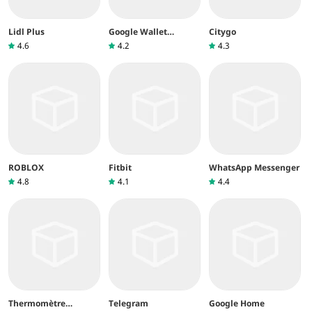
Lidl Plus
Google Wallet
Citygo
(Google Pay)
4.6
4.2
4.3
ROBLOX
Fitbit
WhatsApp Messenger
4.8
4.1
4.4
Thermomètre
Telegram
Google Home