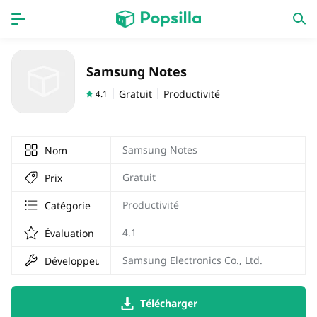
PAGE D'ACCUEIL
APPS
Samsung Notes
Jeux
Derniers ajouts
Gratuit
Productivité
4.1
Prix Carburant
Samsung Notes
Nom
Gratuit
Prix
Productivité
Catégorie
4.1
Évaluation
Samsung Electronics Co., Ltd.
Développeur
Télécharger