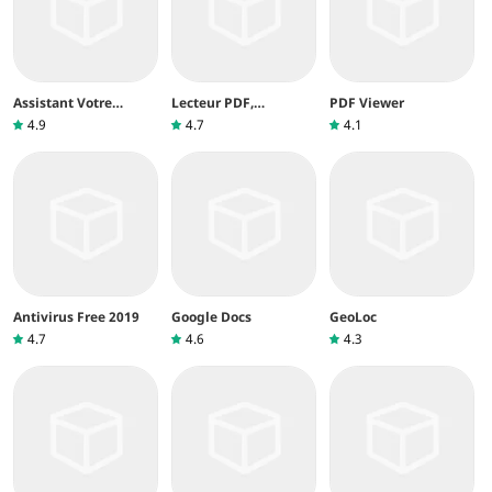
Assistant Votre
Lecteur PDF,
PDF Viewer
téléphone
Visionneuse PDF
4.9
4.7
4.1
Antivirus Free 2019
Google Docs
GeoLoc
4.7
4.6
4.3