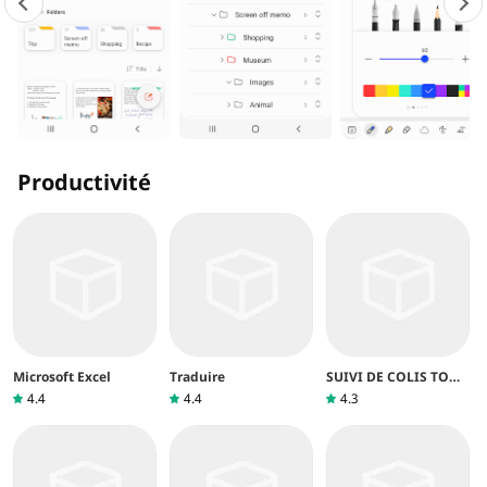
Productivité
Microsoft Excel
Traduire
SUIVI DE COLIS TOUT
EN UN
4.4
4.4
4.3