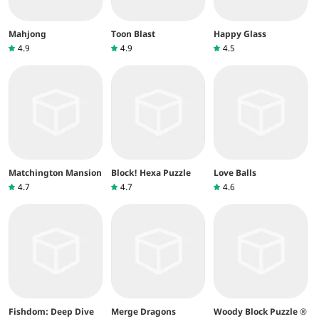
Mahjong
Toon Blast
Happy Glass
4.9
4.9
4.5
Matchington Mansion
Block! Hexa Puzzle
Love Balls
4.7
4.7
4.6
Fishdom: Deep Dive
Merge Dragons
Woody Block Puzzle ®