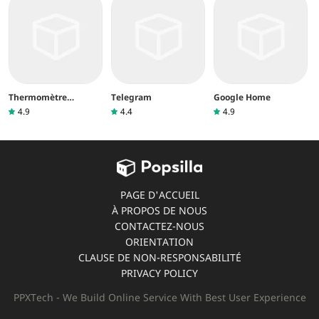
Thermomètre
Telegram
Google Home
intérieur
4.9
4.4
4.9
PAGE D'ACCUEIL
À PROPOS DE NOUS
CONTACTEZ-NOUS
ORIENTATION
CLAUSE DE NON-RESPONSABILITÉ
PRIVACY POLICY
PPXTech - We Build Online Service With Best User Experience