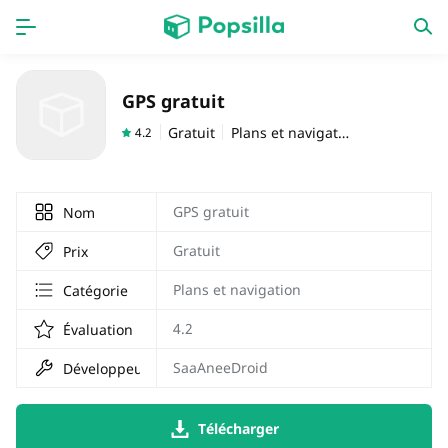
PAGE D'ACCUEIL
APPS
GPS gratuit
Jeux
Derniers ajouts
Gratuit
Plans et navigation
4.2
Prix Carburant
GPS gratuit
Nom
Gratuit
Prix
Plans et navigation
Catégorie
4.2
Évaluation
SaaAneeDroid
Développeur
Télécharger