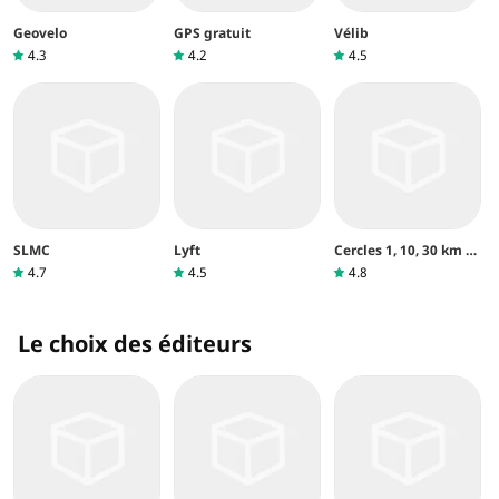
Geovelo
GPS gratuit
Vélib
4.3
4.2
4.5
SLMC
Lyft
Cercles 1, 10, 30 km et
calcul de distance
4.7
4.5
4.8
Le choix des éditeurs