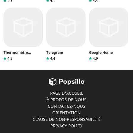
4.8
4.1
4.4
Thermomètre
Telegram
Google Home
intérieur
4.9
4.4
4.9
PAGE D'ACCUEIL
À PROPOS DE NOUS
CONTACTEZ-NOUS
ORIENTATION
CLAUSE DE NON-RESPONSABILITÉ
PRIVACY POLICY