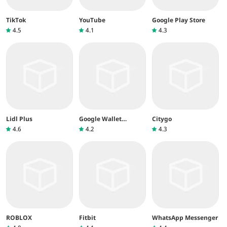
TikTok
YouTube
Google Play Store
4.5
4.1
4.3
Lidl Plus
Google Wallet
Citygo
(Google Pay)
4.6
4.2
4.3
ROBLOX
Fitbit
WhatsApp Messenger