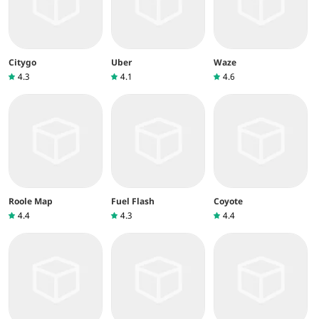
Citygo
Uber
Waze
4.3
4.1
4.6
Roole Map
Fuel Flash
Coyote
4.4
4.3
4.4