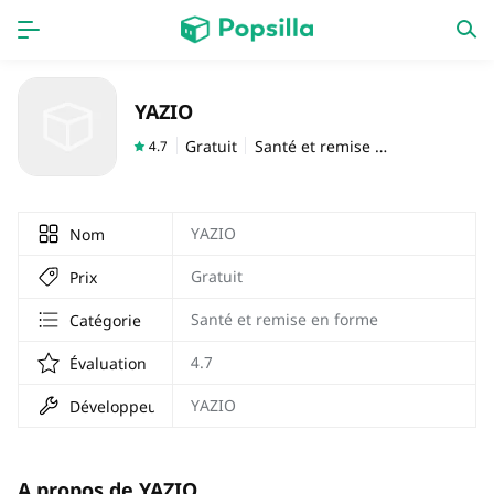
PAGE D'ACCUEIL
APPS
YAZIO
Jeux
Derniers ajouts
Gratuit
Santé et remise en forme
4.7
Prix Carburant
YAZIO
Nom
Gratuit
Prix
Santé et remise en forme
Catégorie
4.7
Évaluation
YAZIO
Développeur
A propos de YAZIO