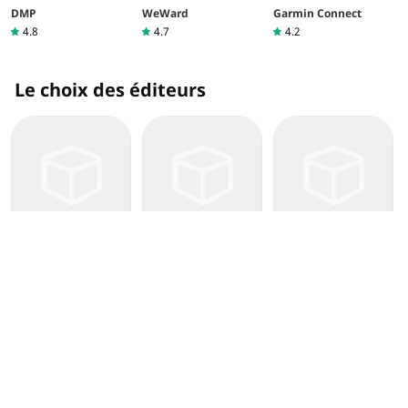
DMP
WeWard
Garmin Connect
4.8
4.7
4.2
Le choix des éditeurs
TikTok
YouTube
Google Play Store
4.5
4.1
4.3