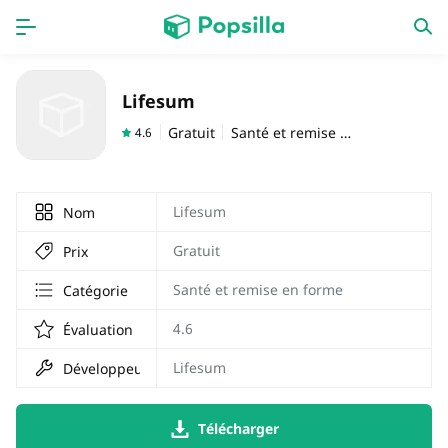
PAGE D'ACCUEIL
APPS
Lifesum
Jeux
Derniers ajouts
Gratuit
Santé et remise en forme
4.6
Prix Carburant
Lifesum
Nom
Gratuit
Prix
Santé et remise en forme
Catégorie
4.6
Évaluation
Lifesum
Développeur
Télécharger