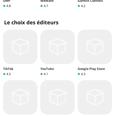
DMP
WeWard
Garmin Connect
4.8
4.7
4.2
Le choix des éditeurs
TikTok
YouTube
Google Play Store
4.5
4.1
4.3