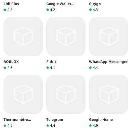
Lidl Plus
Google Wallet
Citygo
(Google Pay)
4.6
4.2
4.3
ROBLOX
Fitbit
WhatsApp Messenger
4.8
4.1
4.4
Thermomètre
Telegram
Google Home
intérieur
4.9
4.4
4.9