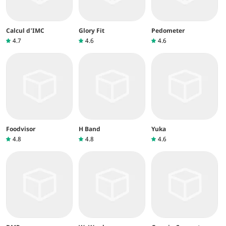
Calcul d'IMC
Glory Fit
Pedometer
4.7
4.6
4.6
Foodvisor
H Band
Yuka
4.8
4.8
4.6