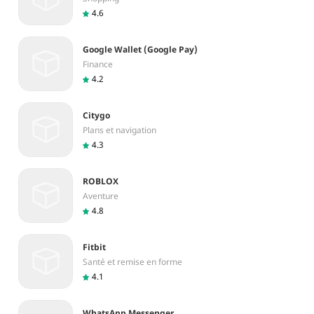
4.6
Google Wallet (Google Pay)
Finance
4.2
Citygo
Plans et navigation
4.3
ROBLOX
Aventure
4.8
Fitbit
Santé et remise en forme
4.1
WhatsApp Messenger