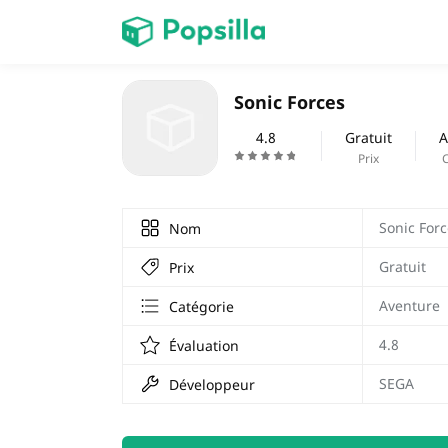
PAGE D'ACCUEIL
Sonic Forces
Jeux
4.8
Gratuit
A
Prix
Prix Carburant
Sonic For
Nom
Gratuit
Prix
Aventure
Catégorie
4.8
Évaluation
SEGA
Développeur