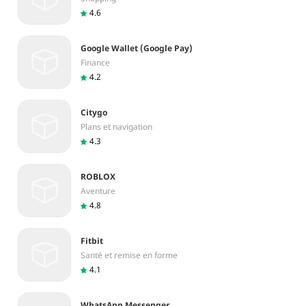
4.6
Google Wallet (Google Pay)
Finance
4.2
Citygo
Plans et navigation
4.3
ROBLOX
Aventure
4.8
Fitbit
Santé et remise en forme
4.1
WhatsApp Messenger