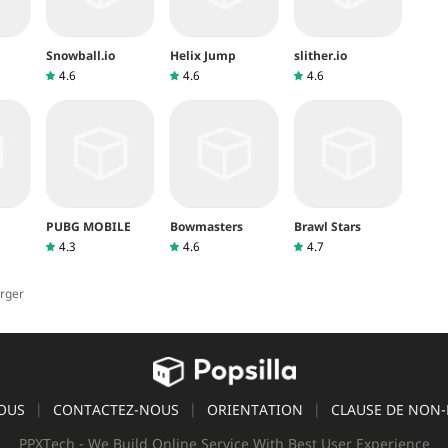
ous contacter par e-mail
fr@popsilla.com
.
Snowball.io
Helix Jump
slither.io
4.6
4.6
4.6
g
PUBG MOBILE
Bowmasters
Brawl Stars
4.3
4.6
4.7
rger
OUS
CONTACTEZ-NOUS
ORIENTATION
CLAUSE DE NON-
PPXTech - We Build Online Service With Best User Experience