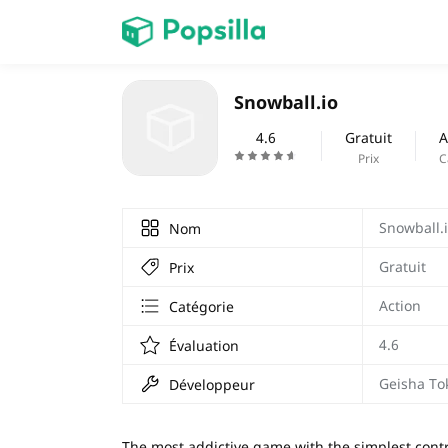
PAGE D'ACCUEIL
Snowball.io
Jeux
4.6
Gratuit
A
Prix
C
Prix Carburant
Snowball.
Nom
Gratuit
Prix
Action
Catégorie
4.6
Évaluation
Geisha Tok
Développeur
The most addictive game with the simplest contr