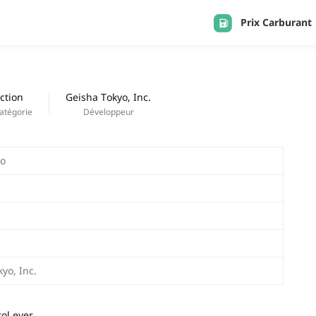
Prix Carburant
APPS
Derniers ajouts
ction
Geisha Tokyo, Inc.
atégorie
Développeur
io
yo, Inc.
ol ever.