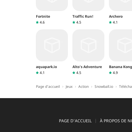
Si vous avez besoin d'aide, n'hésitez pas à n
Fortnite
Traffic Run!
Archero
4.6
4.5
4.1
aquapark.io
Alto's Adventure
Banana Kon
4.1
4.5
4.9
›
›
›
›
Page d'accueil
Jeux
Action
Snowball.io
Télécha
PAGE D'ACCUEIL
À PROPOS DE N