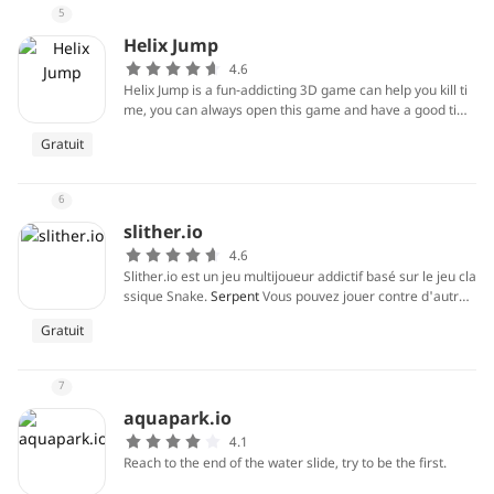
5
Helix Jump
4.6
Helix Jump is a fun-addicting 3D game can help you kill ti
me, you can always open this game and have a good tim
e. This is a lively jumping challenge game in which you ha
Gratuit
ve to help a ball fall to the bottom of a spiral maze. Jump
Helix grabs the classic ball as the theme, jump forward in
the rising spiral ladder.
6
slither.io
4.6
Slither.io est un jeu multijoueur addictif basé sur le jeu cla
ssique Snake.
Serpent
Vous pouvez jouer contre d'autres
personnes en ligne et rivaliser pour devenir le plus grand
Gratuit
serpent !.
7
aquapark.io
4.1
Reach to the end of the water slide, try to be the first.