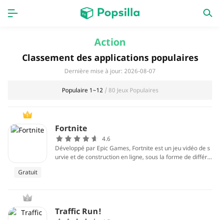
PAGE D'ACCUEIL
APPS
Action
Classement des applications populaires
Jeux
Derniers ajouts
Dernière mise à jour: 2026-08-07
Prix Carburant
Populaire 1~12
/ 80 Jeux Populaires
1
Fortnite
4.6
Développé par Epic Games, Fortnite est un jeu vidéo de s
urvie et de construction en ligne, sous la forme de différe
nts progiciels proposant différents modes de jeu qui part
Gratuit
agent le même gameplay général et le même moteur de
jeu.
2
Traffic Run!