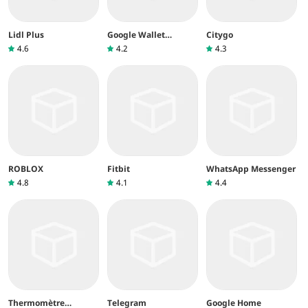
Lidl Plus
Google Wallet
Citygo
(Google Pay)
4.6
4.2
4.3
ROBLOX
Fitbit
WhatsApp Messenger
4.8
4.1
4.4
Thermomètre
Telegram
Google Home