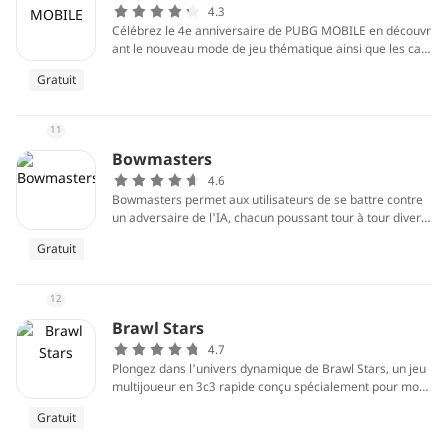
4.3
Célébrez le 4e anniversaire de PUBG MOBILE en découvr
ant le nouveau mode de jeu thématique ainsi que les cart
es et le gameplay améliorés du mode Classique !
Gratuit
11
Bowmasters
4.6
Bowmasters permet aux utilisateurs de se battre contre
un adversaire de l'IA, chacun poussant tour à tour divers
projectiles jusqu'à ce que l'un de vous deux soit à court d
Gratuit
e vie.
12
Brawl Stars
4.7
Plongez dans l'univers dynamique de Brawl Stars, un jeu
multijoueur en 3c3 rapide conçu spécialement pour mobil
e. Affrontez vos amis ou jouez en solo dans divers modes
Gratuit
de jeu, chacun durant moins de trois minutes. Débloquez
et améliorez des brawlers uniques dotés de super pouvoi