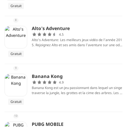
Gratuit
8
Alto's Adventure
4.5
Alto's Adventure: Les meilleurs jeux vidéo de l'année 201
5. Rejoignez Alto et ses amis dans l'aventure sur une ody
ssée du snowboard sans fin. Vous rencontrerez et travers
Gratuit
erez de belles collines, d'anciens pays des merveilles, de
s villages indigènes et plus encore.
9
Banana Kong
4.9
Banana Kong est un jeu passionnant dans lequel un singe
traverse la jungle, les grottes et la cime des arbres. Les jo
ueurs devront faire face à différents défis à différents niv
Gratuit
eaux.
10
PUBG MOBILE