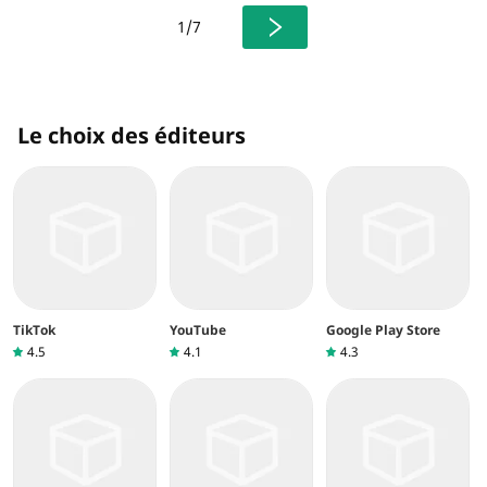
rs, de gadgets étonnants, et collectionnez des skins pour
1/7
personnaliser vos héros. Explorez des modes de jeu varié
s tels que Razzia de gemmes, Survivant, Brawlball, et bie
n plus encore. Participez à des événements spéciaux et r
elevez des défis pour monter sur la scène e-sport de Bra
wl Stars.
Le choix des éditeurs
TikTok
YouTube
Google Play Store
4.5
4.1
4.3