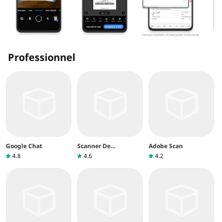
Professionnel
Google Chat
Scanner De
Adobe Scan
Documents
4.8
4.6
4.2