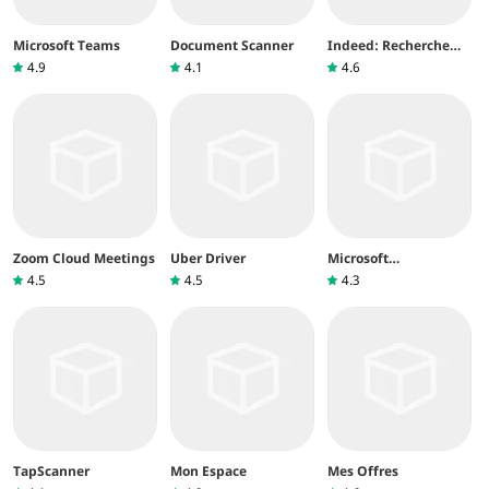
Microsoft Teams
Document Scanner
Indeed: Recherche
d’Emploi
4.9
4.1
4.6
Zoom Cloud Meetings
Uber Driver
Microsoft
Authenticator
4.5
4.5
4.3
TapScanner
Mon Espace
Mes Offres