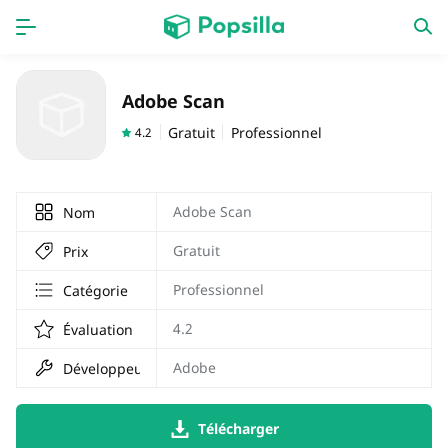
PAGE D'ACCUEIL
APPS
Adobe Scan
Jeux
Derniers ajouts
Gratuit
Professionnel
4.2
Prix Carburant
Adobe Scan
Nom
Gratuit
Prix
Professionnel
Catégorie
4.2
Évaluation
Adobe
Développeur
Télécharger