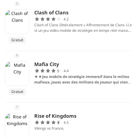
ages, qui appartiennent à la famille royale, sont une cara
5
ctéristique du jeu. Les conceptions du jeu apportent une e
xpérience stimulante.
Clash of Clans
4.2
Clash of Clans (littéralement « Affrontement de Clans ») e
st un jeu vidéo mobile de stratégie en temps réel massive
ment multijoueur, qui vous permet de commencer une av
Gratuit
enture.
6
Mafia City
4.4
★★Jeu mobile de stratégie immersif dans le milieu
mafieux, jouez avec des millions de joueur qui vienn
ent du monde entier.★★
Gratuit
7
Rise of Kingdoms
4.5
Vikings vs France,