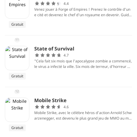
4.4
Venez jouer à Forge of Empires ! Prenez le contrôle d'un
e cité et devenez le chef d'un royaume en devenir. Guide
z cette cité à travers les âges, recherchez de nouvelles te
Gratuit
chnologies, agrandissez votre empire et vivez une histoir
e épique. Affrontez d'autres joueurs et prouvez votre val
eur en tant que roi et seigneur de guerre.
11
State of Survival
4.7
"Cela fait six mois que l’apocalypse zombie a commencé,
le virus a infecté la ville. Six mois de terreur, d’horreur et
de combat contre les zombies. Tes amis livrent un brave
Gratuit
combat contre des monstres. Construis une ville qui survi
t aux vagues de zombies, votre stratégie est importante.
Bien dans State of Survival. Prêt pour un jeu de survie !
12
L’apocalypse zombie est là, sors ta meilleure stratégie mi
litaire, sors ton pistolet et entre en mode survie.
Mobile Strike
4.6
Mobile Strike, avec le célèbre héros d’action Arnold Schw
arzenegger, est devenu le plus grand jeu de MMO au mo
nde. C'est un jeu gratuit du même fabricant de Game of
Gratuit
War: Fire Age.