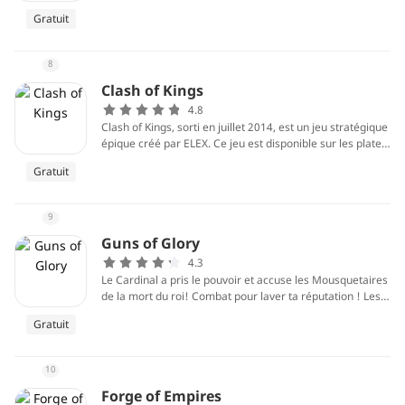
Gratuit
8
Clash of Kings
4.8
Clash of Kings, sorti en juillet 2014, est un jeu stratégique
épique créé par ELEX. Ce jeu est disponible sur les platef
ormes Android, iOS et PC. Les joueurs agissent comme u
Gratuit
n seigneur du milieu du siècle de l'Europe. Ils développen
t leurs châteaux et participent au conflit des rois avec des
joueurs de nombreux pays différents.
9
Guns of Glory
4.3
Le Cardinal a pris le pouvoir et accuse les Mousquetaires
de la mort du roi! Combat pour laver ta réputation ! Les
Mousquetaires échoueront seuls, construis ta propre ar
Gratuit
mée, bâtis un empire et imagine ta stratégie pour la gloir
e. Avec fusils et épées, gagne dans ce jeu de guerre RPG
! Pour le roi!
10
Forge of Empires