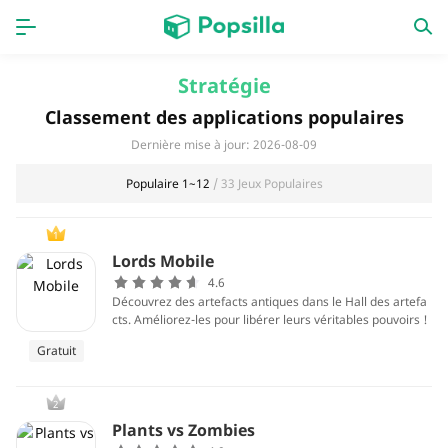
PAGE D'ACCUEIL
APPS
Stratégie
Classement des applications populaires
Jeux
Derniers ajouts
Dernière mise à jour: 2026-08-09
Prix Carburant
Populaire 1~12
/ 33 Jeux Populaires
1
Lords Mobile
4.6
Découvrez des artefacts antiques dans le Hall des artefa
cts. Améliorez-les pour libérer leurs véritables pouvoirs !
Gratuit
2
Plants vs Zombies