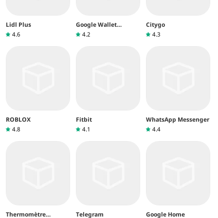
Lidl Plus
Google Wallet
Citygo
(Google Pay)
4.6
4.2
4.3
ROBLOX
Fitbit
WhatsApp Messenger
4.8
4.1
4.4
Thermomètre
Telegram
Google Home