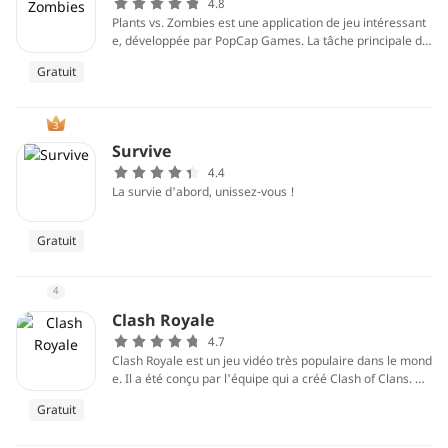
4.8
Plants vs. Zombies est une application de jeu intéressant
e, développée par PopCap Games. La tâche principale de
ce jeu est d'empêcher les zombies d'entrer dans la mais
Gratuit
on avec de nombreuses plantes!
3
Survive
4.4
La survie d'abord, unissez-vous !
Gratuit
4
Clash Royale
4.7
Clash Royale est un jeu vidéo très populaire dans le mond
e. Il a été conçu par l'équipe qui a créé Clash of Clans. Ce
jeu vidéo a la même valeur mondiale que Clash of Clans.
Gratuit
Dans Clash Royale, les utilisateurs collectent des troupes,
des accessoires et des cartes intéressantes. Les personn