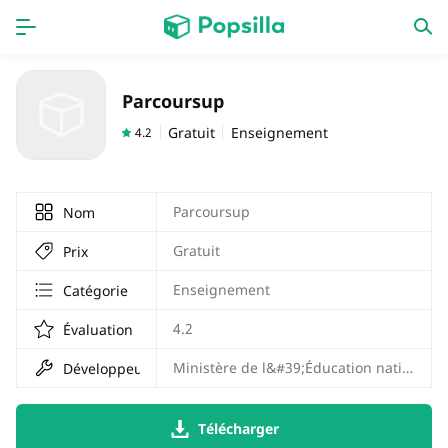
PAGE D'ACCUEIL
APPS
Parcoursup
Jeux
Derniers ajouts
Gratuit
Enseignement
4.2
Prix Carburant
Parcoursup
Nom
Gratuit
Prix
Enseignement
Catégorie
4.2
Évaluation
Ministère de l&#39;Éducation nationale
Développeur
Télécharger