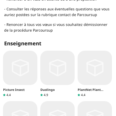
- Consulter les réponses aux éventuelles questions que vous
auriez postées sur la rubrique contact de Parcoursup
- Renoncer à tous vos vœux si vous souhaitez démissionner
de la procédure Parcoursup
Enseignement
Picture Insect
Duolingo
PlantNet Plant
Identification
4.4
4.9
4.4