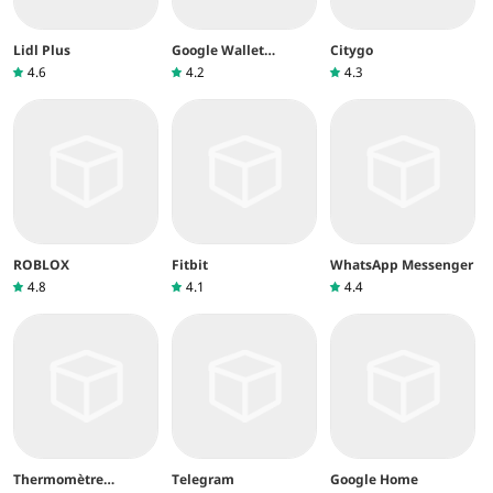
Lidl Plus
Google Wallet
Citygo
(Google Pay)
4.6
4.2
4.3
ROBLOX
Fitbit
WhatsApp Messenger
4.8
4.1
4.4
Thermomètre
Telegram
Google Home