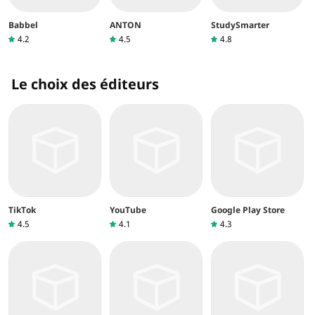
Babbel
ANTON
StudySmarter
4.2
4.5
4.8
Le choix des éditeurs
TikTok
YouTube
Google Play Store
4.5
4.1
4.3