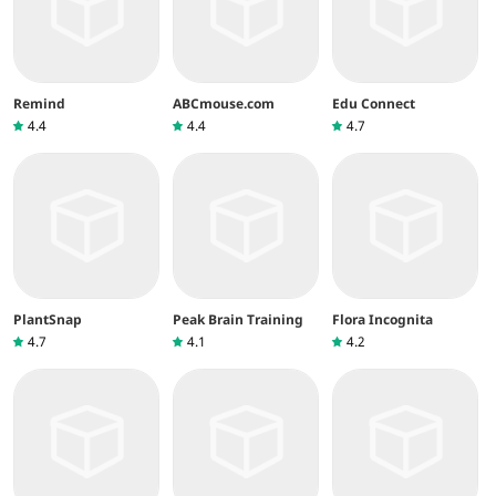
Remind
ABCmouse.com
Edu Connect
4.4
4.4
4.7
PlantSnap
Peak Brain Training
Flora Incognita
4.7
4.1
4.2