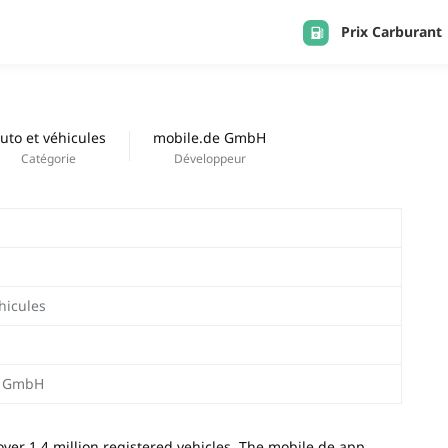
Prix Carburant
APPS
Derniers ajouts
uto et véhicules
mobile.de GmbH
Catégorie
Développeur
hicules
e GmbH
ver 1.4 million registered vehicles. The mobile.de app