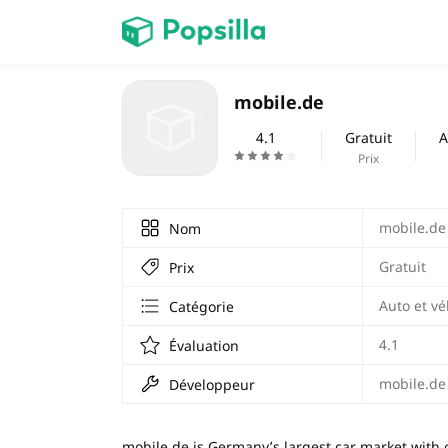
PAGE D'ACCUEIL
mobile.de
Jeux
4.1
Gratuit
A
Prix
Prix Carburant
mobile.de
Nom
Gratuit
Prix
Auto et vé
Catégorie
4.1
Évaluation
mobile.d
Développeur
mobile.de is Germany’s largest car market with o