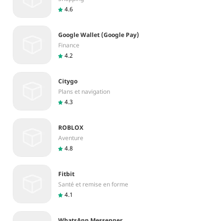
4.6
Google Wallet (Google Pay)
Finance
4.2
Citygo
Plans et navigation
4.3
ROBLOX
Aventure
4.8
Fitbit
Santé et remise en forme
4.1
WhatsApp Messenger