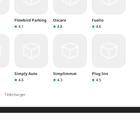
ous contacter par e-mail
fr@popsilla.com
.
Flowbird Parking
Oscaro
Fuelio
4.1
4.8
4.6
Simply Auto
Simplimmat
Plug Inn
4.6
4.3
4.5
›
Télécharger
OUS
CONTACTEZ-NOUS
ORIENTATION
CLAUSE DE NON-