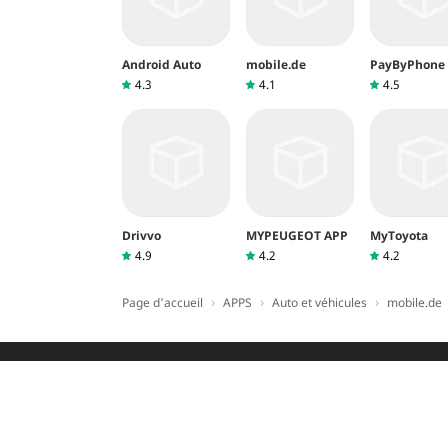
Si vous avez besoin d'aide, n'hésitez pas à n
Android Auto
mobile.de
PayByPhone
4.3
4.1
4.5
Drivvo
MYPEUGEOT APP
MyToyota
4.9
4.2
4.2
›
›
›
Page d'accueil
APPS
Auto et véhicules
mobile.de
PAGE D'ACCUEIL
À PROPOS DE N