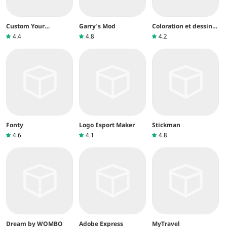
Custom Your
Garry's Mod
Coloration et dessin
Charging
de robe pour les
4.4
4.8
4.2
enfants
Fonty
Logo Esport Maker
Stickman
4.6
4.1
4.8
Dream by WOMBO
Adobe Express
MyTravel