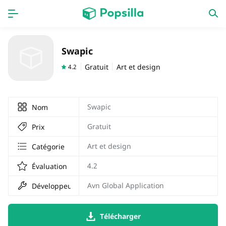
PAGE D'ACCUEIL
APPS
Swapic
Jeux
Derniers ajouts
Gratuit
Art et design
4.2
Prix Carburant
Swapic
Nom
Gratuit
Prix
Art et design
Catégorie
4.2
Évaluation
Avn Global Application
Développeur
Télécharger