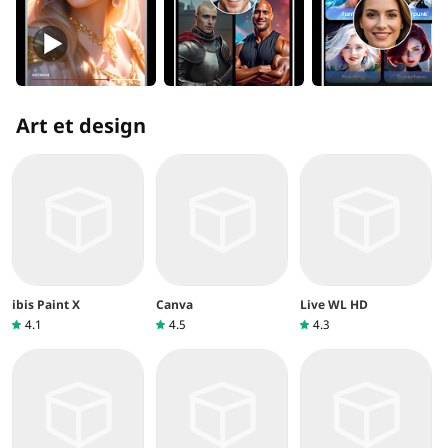
Art et design
ibis Paint X
Canva
Live WL HD
4.1
4.5
4.3