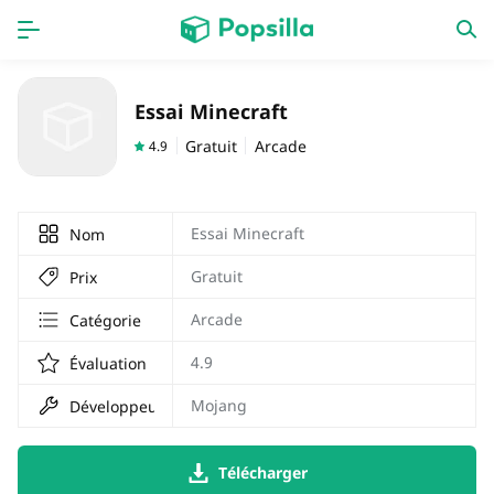
PAGE D'ACCUEIL
APPS
Essai Minecraft
Jeux
Derniers ajouts
Gratuit
Arcade
4.9
Prix Carburant
Essai Minecraft
Nom
Gratuit
Prix
Arcade
Catégorie
4.9
Évaluation
Mojang
Développeur
Télécharger