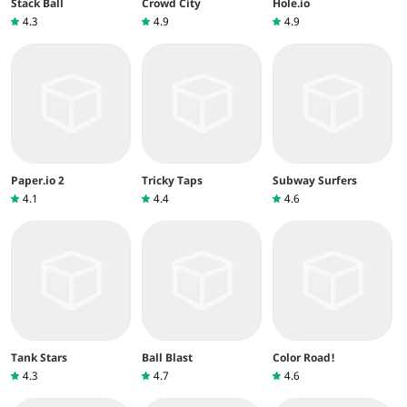
Stack Ball
Crowd City
Hole.io
4.3
4.9
4.9
Paper.io 2
Tricky Taps
Subway Surfers
4.1
4.4
4.6
Tank Stars
Ball Blast
Color Road!
4.3
4.7
4.6