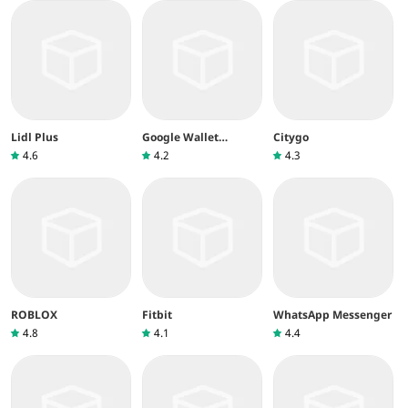
Lidl Plus
Google Wallet
Citygo
(Google Pay)
4.6
4.2
4.3
ROBLOX
Fitbit
WhatsApp Messenger
4.8
4.1
4.4