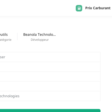
Prix Carburant
APPS
Derniers ajouts
utils
Beanola Technologies
atégorie
Développeur
wser
echnologies