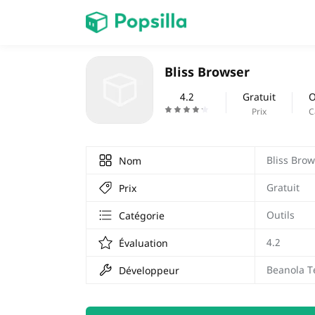
PAGE D'ACCUEIL
Bliss Browser
Jeux
4.2
Gratuit
O
Prix
C
Prix Carburant
Bliss Bro
Nom
Gratuit
Prix
Outils
Catégorie
4.2
Évaluation
Beanola T
Développeur