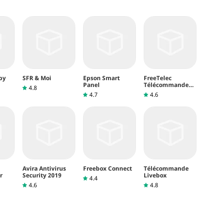
by
SFR & Moi
Epson Smart
FreeTelec
Panel
Télécommande
4.8
Freebox
4.7
4.6
Avira Antivirus
Freebox Connect
Télécommande
r
Security 2019
Livebox
4.4
4.6
4.8