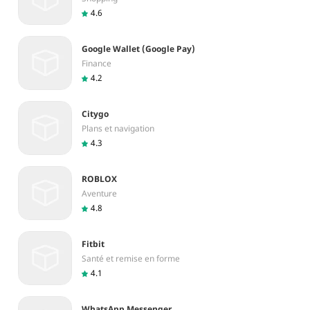
4.6
Google Wallet (Google Pay)
Finance
4.2
Citygo
Plans et navigation
4.3
ROBLOX
Aventure
4.8
Fitbit
Santé et remise en forme
4.1
WhatsApp Messenger