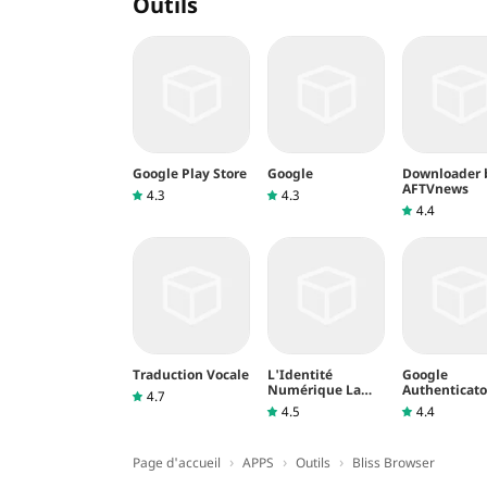
Outils
Google Play Store
Google
Downloader 
AFTVnews
4.3
4.3
4.4
Traduction Vocale
L'Identité
Google
Numérique La
Authenticato
4.7
Poste
4.5
4.4
›
›
›
Page d'accueil
APPS
Outils
Bliss Browser