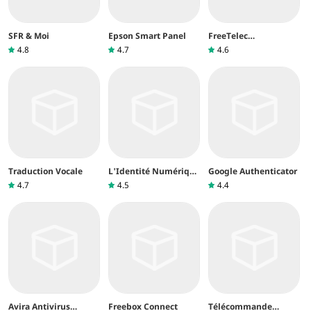
SFR & Moi
Epson Smart Panel
FreeTelec
Télécommande
4.8
4.7
4.6
Freebox
Traduction Vocale
L'Identité Numérique
Google Authenticator
La Poste
4.7
4.5
4.4
Avira Antivirus
Freebox Connect
Télécommande