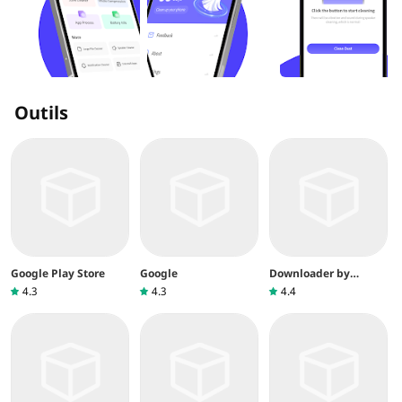
Outils
Google Play Store
Google
Downloader by
AFTVnews
4.3
4.3
4.4