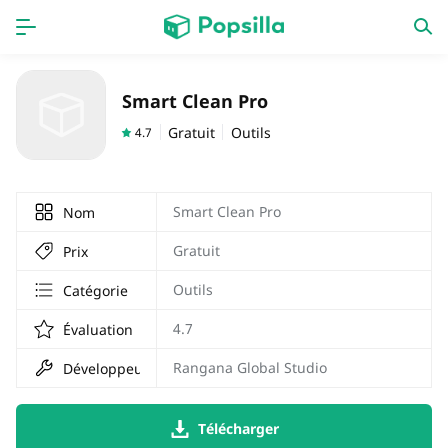
PAGE D'ACCUEIL
APPS
Smart Clean Pro
Jeux
Derniers ajouts
Gratuit
Outils
4.7
Prix Carburant
Smart Clean Pro
Nom
Gratuit
Prix
Outils
Catégorie
4.7
Évaluation
Rangana Global Studio
Développeur
Télécharger