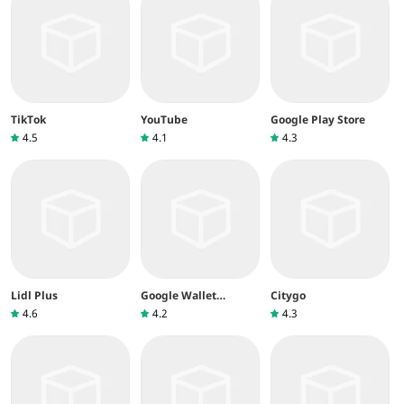
TikTok
YouTube
Google Play Store
4.5
4.1
4.3
Lidl Plus
Google Wallet
Citygo
(Google Pay)
4.6
4.2
4.3