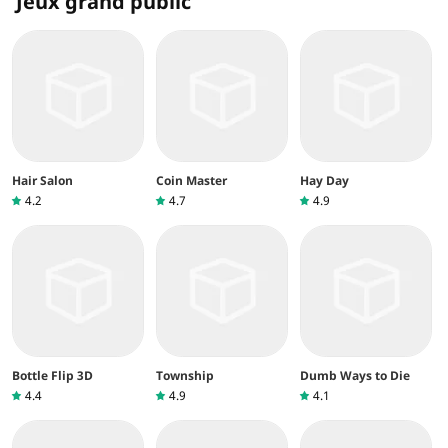
Jeux grand public
Hair Salon
Coin Master
Hay Day
4.2
4.7
4.9
Bottle Flip 3D
Township
Dumb Ways to Die
4.4
4.9
4.1