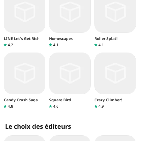
LINE Let's Get Rich
Homescapes
Roller Splat!
4.2
4.1
4.1
Candy Crush Saga
Square Bird
Crazy Climber!
4.8
4.6
4.9
Le choix des éditeurs