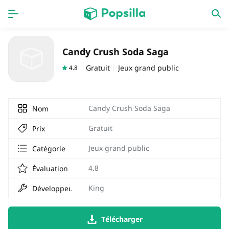
PAGE D'ACCUEIL
APPS
Candy Crush Soda Saga
Jeux
Derniers ajouts
Gratuit
Jeux grand public
4.8
Prix Carburant
Candy Crush Soda Saga
Nom
Gratuit
Prix
Jeux grand public
Catégorie
4.8
Évaluation
King
Développeur
Télécharger