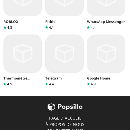
ROBLOX
Fitbit
WhatsApp Messenger
4.8
4.1
4.4
Thermomètre
Telegram
Google Home
intérieur
4.9
4.4
4.9
PAGE D'ACCUEIL
À PROPOS DE NOUS