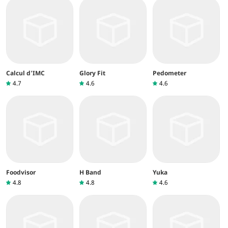
Calcul d'IMC
Glory Fit
Pedometer
4.7
4.6
4.6
Foodvisor
H Band
Yuka
4.8
4.8
4.6