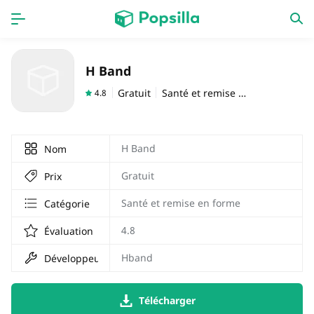
PAGE D'ACCUEIL
APPS
H Band
Jeux
Derniers ajouts
Gratuit
Santé et remise en forme
4.8
Prix Carburant
H Band
Nom
Gratuit
Prix
Santé et remise en forme
Catégorie
4.8
Évaluation
Hband
Développeur
Télécharger