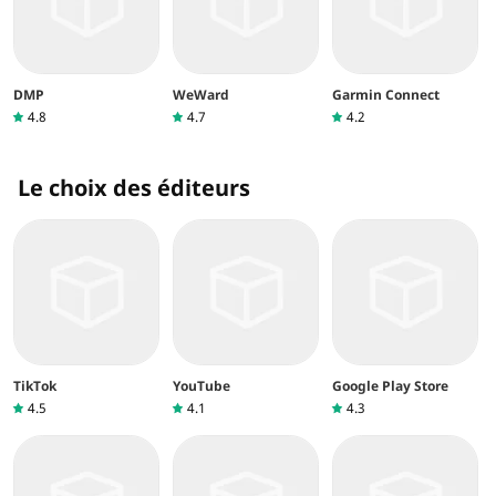
DMP
WeWard
Garmin Connect
4.8
4.7
4.2
Le choix des éditeurs
TikTok
YouTube
Google Play Store
4.5
4.1
4.3