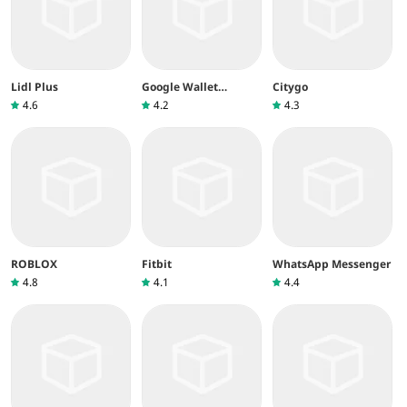
Lidl Plus
Google Wallet
Citygo
(Google Pay)
4.6
4.2
4.3
ROBLOX
Fitbit
WhatsApp Messenger
4.8
4.1
4.4