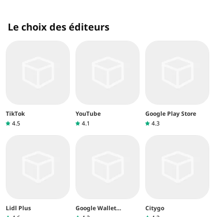
Le choix des éditeurs
TikTok
YouTube
Google Play Store
4.5
4.1
4.3
Lidl Plus
Google Wallet
Citygo
(Google Pay)