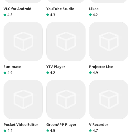
VLC for Android
YouTube Studio
Likee
4.3
4.3
4.2
Funimate
YTV Player
Projector Lite
4.9
4.2
4.9
Pocket Video Editor
GreenAPP Player
V Recorder
4.4
4.5
4.7