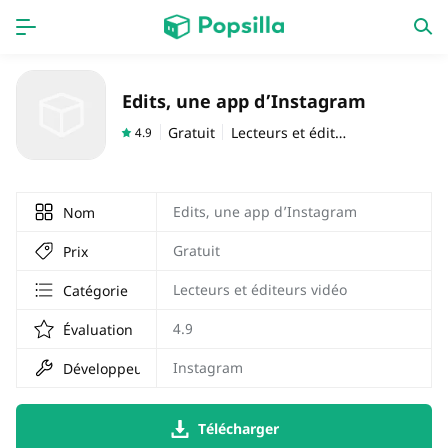
PAGE D'ACCUEIL
APPS
Edits, une app d’Instagram
Jeux
Derniers ajouts
Gratuit
Lecteurs et éditeurs vidéo
4.9
Prix Carburant
Edits, une app d’Instagram
Nom
Gratuit
Prix
Lecteurs et éditeurs vidéo
Catégorie
4.9
Évaluation
Instagram
Développeur
Télécharger